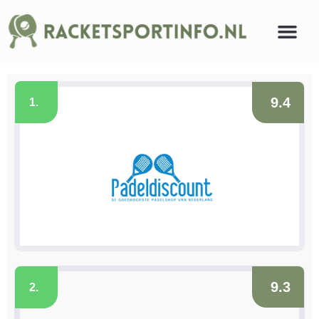
9.4
1.
9.3
2.