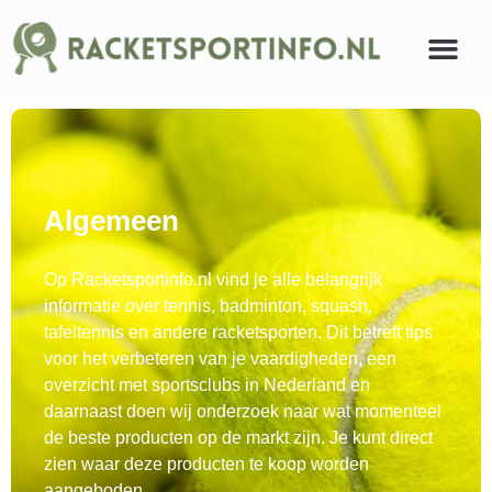
Algemeen
Op Racketsportinfo.nl vind je alle belangrijk
informatie over tennis, badminton, squash,
tafeltennis en andere racketsporten. Dit betreft tips
voor het verbeteren van je vaardigheden, een
overzicht met sportsclubs in Nederland en
daarnaast doen wij onderzoek naar wat momenteel
de beste producten op de markt zijn. Je kunt direct
zien waar deze producten te koop worden
aangeboden.