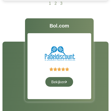
1
2
3
Bol.com





Bekijken