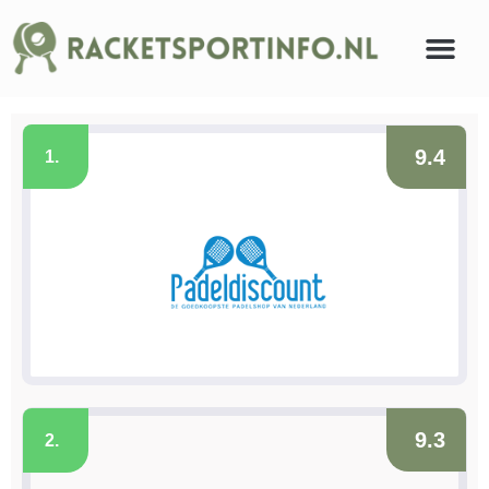
9.4
1.
9.3
2.