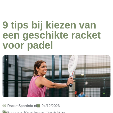
9 tips bij kiezen van
een geschikte racket
voor padel
RacketSportInfo.nl
04/12/2023
Koopgids
,
Padel tennis
,
Tips & tricks