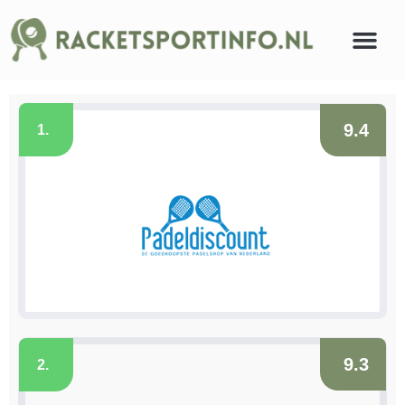
9.4
1.
9.3
2.