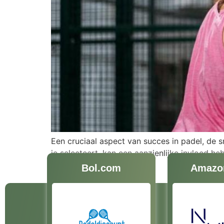
Een cruciaal aspect van succes in padel, de sn
je selecteert, kan een aanzienlijke invloed he
die je […]
Bol.com
Amazo