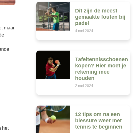
Dit zijn de meest
gemaakte fouten bij
padel
e, maar
4 mei 2024
 de
lende
Tafeltennisschoenen
kopen? Hier moet je
rekening mee
houden
2 mei 2024
12 tips om na een
blessure weer met
tennis te beginnen
n het