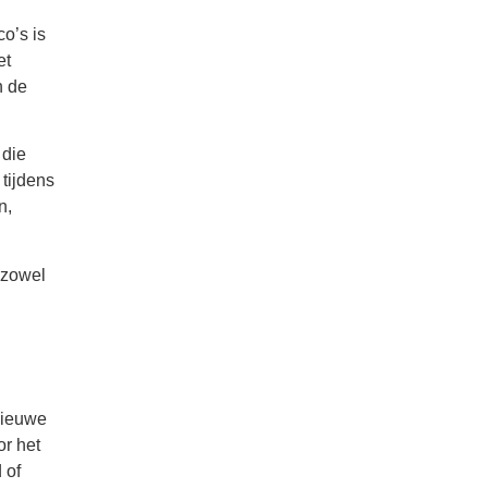
co’s is
et
n de
 die
 tijdens
n,
 zowel
nieuwe
or het
 of