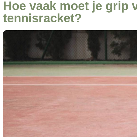
Hoe vaak moet je grip
tennisracket?