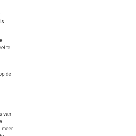
r
is
de
el te
 op de
es van
de
n meer
de