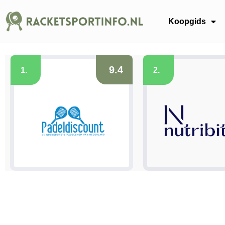
Koopgids
9.4
1.
2.