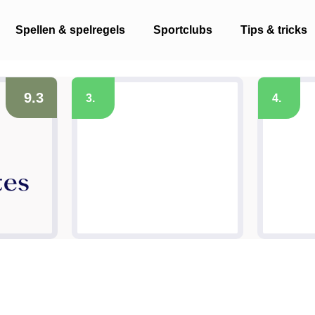
Spellen & spelregels
Sportclubs
Tips & tricks
9.3
3.
4.