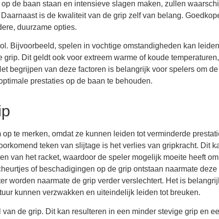
ig op de baan staan en intensieve slagen maken, zullen waarschij
. Daarnaast is de kwaliteit van de grip zelf van belang. Goedkop
rdere, duurzame opties.
l. Bijvoorbeeld, spelen in vochtige omstandigheden kan leiden
e grip. Dit geldt ook voor extreem warme of koude temperaturen,
 begrijpen van deze factoren is belangrijk voor spelers om de 
optimale prestaties op de baan te behouden.
ip
m op te merken, omdat ze kunnen leiden tot verminderde prestat
orkomend teken van slijtage is het verlies van gripkracht. Dit k
en van het racket, waardoor de speler mogelijk moeite heeft om
heurtjes of beschadigingen op de grip ontstaan naarmate deze ve
ter worden naarmate de grip verder verslechtert. Het is belangri
ctuur kunnen verzwakken en uiteindelijk leiden tot breuken.
 van de grip. Dit kan resulteren in een minder stevige grip en e