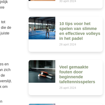
30 april 2024
nlijk
ere
 tot
10 tips voor het
 die de
spelen van slimme
en effectieve volleys
juiste
in het padel
28 april 2024
ies en
Veel gemaakte
an zich
fouten door
 de
beginnende
rslijt.
tafeltennisspelers
jk om
26 april 2024
en