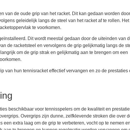
ren van de oude grip van het racket. Dit kan gedaan worden doo
lgens geleidelijk langs de steel van het racket af te rollen. Het 
 racketoppervlak te voorkomen.
geïnstalleerd. Dit wordt meestal gedaan door de uiteinden van 
an de racketsteel en vervolgens de grip gelijkmatig langs de ste
langrijk om de grip strak en gelijkmatig aan te brengen om een ​​
 voorkomen.
p van hun tennisracket effectief vervangen en zo de prestaties
ing
ties beschikbaar voor tennisspelers om de kwaliteit en prestati
 overgrips. Overgrips zijn dunne, zelfklevende stroken die over 
s een extra laag om de grip te verbeteren, vocht op te nemen e
elijk aan te brengen en kunnen regelmatig worden vervangen om 