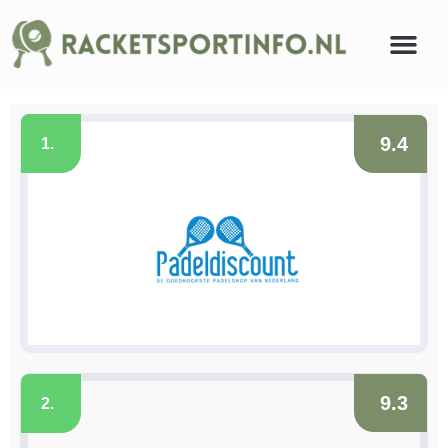
9.4
1.
9.3
2.