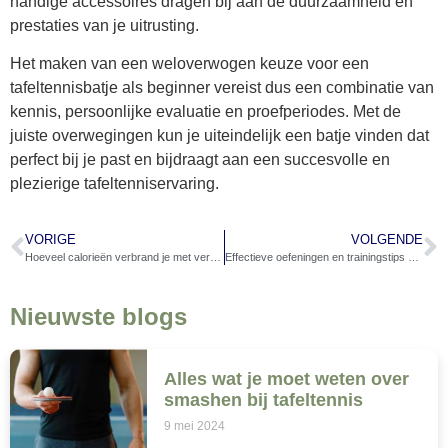
handige accessoires dragen bij aan de duurzaamheid en
prestaties van je uitrusting.
Het maken van een weloverwogen keuze voor een
tafeltennisbatje als beginner vereist dus een combinatie van
kennis, persoonlijke evaluatie en proefperiodes. Met de
juiste overwegingen kun je uiteindelijk een batje vinden dat
perfect bij je past en bijdraagt aan een succesvolle en
plezierige tafeltenniservaring.
VORIGE
VOLGENDE
Hoeveel calorieën verbrand je met verschillende soorten racketsporten?
Effectieve oefeningen en trainingstips om beter te serveren bij tennis
Nieuwste blogs
Alles wat je moet weten over
smashen bij tafeltennis
9 mei 2024