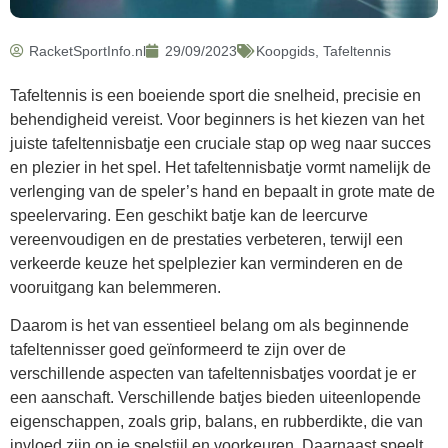
RacketSportInfo.nl
29/09/2023
Koopgids
,
Tafeltennis
Tafeltennis is een boeiende sport die snelheid, precisie en
behendigheid vereist. Voor beginners is het kiezen van het
juiste tafeltennisbatje een cruciale stap op weg naar succes
en plezier in het spel. Het tafeltennisbatje vormt namelijk de
verlenging van de speler’s hand en bepaalt in grote mate de
speelervaring. Een geschikt batje kan de leercurve
vereenvoudigen en de prestaties verbeteren, terwijl een
verkeerde keuze het spelplezier kan verminderen en de
vooruitgang kan belemmeren.
Daarom is het van essentieel belang om als beginnende
tafeltennisser goed geïnformeerd te zijn over de
verschillende aspecten van tafeltennisbatjes voordat je er
een aanschaft. Verschillende batjes bieden uiteenlopende
eigenschappen, zoals grip, balans, en rubberdikte, die van
invloed zijn op je spelstijl en voorkeuren. Daarnaast speelt