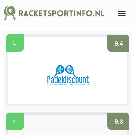
9.4
1.
9.3
2.