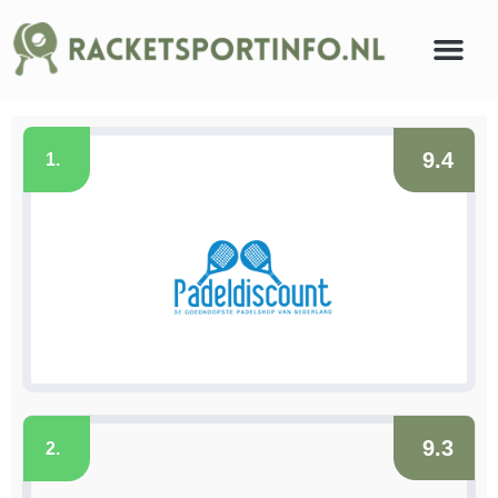
9.4
1.
9.3
2.