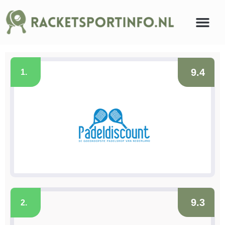
9.4
1.
9.3
2.