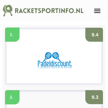
9.4
1.
9.3
2.