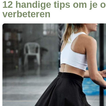
12 handige tips om je o
verbeteren