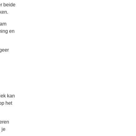
er beide
ken.
aam
ming en
geer
iek kan
op het
neren
 je