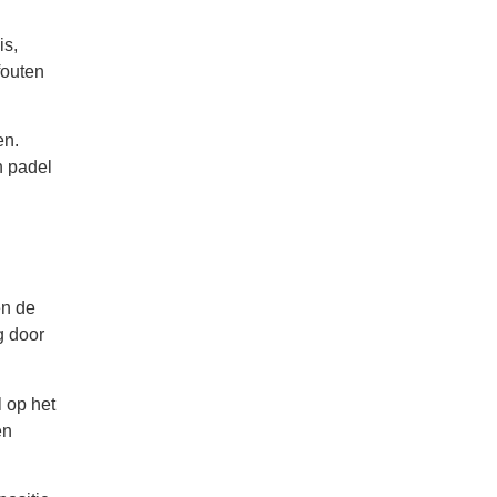
is,
fouten
en.
n padel
en de
g door
 op het
en