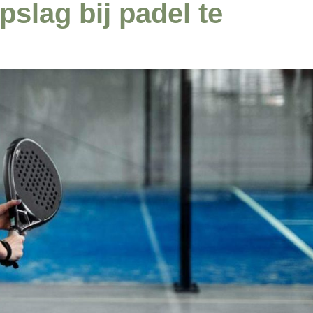
pslag bij padel te