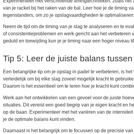
Experimenteer met verschillende timingtechnieken, zoals het 
van je racket bij het raken van de bal. Leer hoe je de timing 
tegenstanders, om zo je opslagvaardigheden te optimaliseren
Neem de tijd om de timing van je slag te analyseren en te eval
of consistentieproblemen en werk gericht aan het verbeteren v
geduld en toewijding kun je je timing naar een hoger niveau til
Tip 5: Leer de juiste balans tussen
Een belangrijke tip om je opslag in padel te verbeteren, is het
verleidelijk om bij elke slag zoveel mogelijk kracht te gebruik
Daarom is het essentieel om te leren hoe je kracht kunt combi
Werk aan het ontwikkelen van een gevoel voor de juiste hoeve
situaties. Dit vereist een goed begrip van je eigen kracht e
op de baan. Experimenteer met het variëren van de intensiteit 
je de optimale balans kunt vinden.
Daarnaast is het belangrijk om te focussen op de precisie v