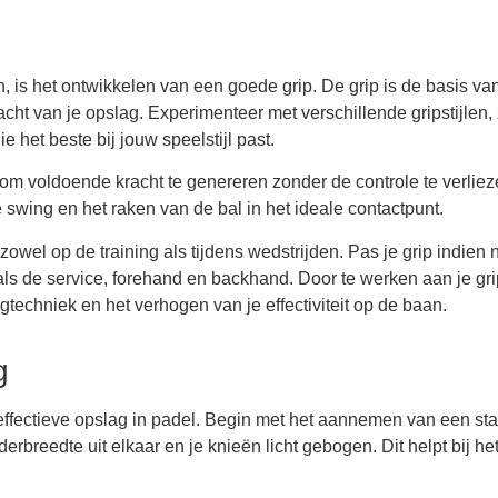
, is het ontwikkelen van een goede grip. De grip is de basis van
acht van je opslag. Experimenteer met verschillende gripstijlen,
e het beste bij jouw speelstijl past.
oed om voldoende kracht te genereren zonder de controle te verliez
 swing en het raken van de bal in het ideale contactpunt.
zowel op de training als tijdens wedstrijden. Pas je grip indien 
ls de service, forehand en backhand. Door te werken aan je gri
gtechniek en het verhogen van je effectiviteit op de baan.
g
ffectieve opslag in padel. Begin met het aannemen van een sta
breedte uit elkaar en je knieën licht gebogen. Dit helpt bij he