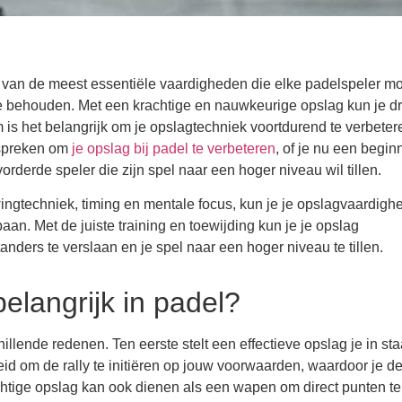
n van de meest essentiële vaardigheden die elke padelspeler m
te behouden. Met een krachtige en nauwkeurige opslag kun je d
 is het belangrijk om je opslagtechniek voortdurend te verbeter
bespreken om
je opslag bij padel te verbeteren
, of je nu een begin
orderde speler die zijn spel naar een hoger niveau wil tillen.
ingtechniek, timing en mentale focus, kun je je opslagvaardigh
an. Met de juiste training en toewijding kun je je opslag
anders te verslaan en je spel naar een hoger niveau te tillen.
langrijk in padel?
llende redenen. Ten eerste stelt een effectieve opslag je in st
eid om de rally te initiëren op jouw voorwaarden, waardoor je d
chtige opslag kan ook dienen als een wapen om direct punten t