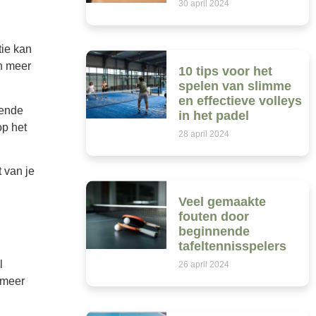
30 april 2024
tie kan
n meer
10 tips voor het
spelen van slimme
en effectieve volleys
lende
in het padel
op het
28 april 2024
 van je
Veel gemaakte
fouten door
beginnende
tafeltennisspelers
l
26 april 2024
 meer