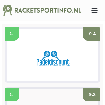
9.4
1.
9.3
2.