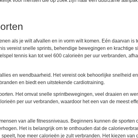
rekkelijk voor mensen die op zoek zijn naar een duurzame aanpa
porten
enen als je wilt afvallen en in vorm wilt komen. Eén daarvan is t
nnis vereist snelle sprints, behendige bewegingen en krachtige s
elspel tennis kan tot wel 600 calorieën per uur verbranden, afha
allies en wendbaarheid. Het vereist ook behoorlijke snelheid en
branden en biedt een uitstekende cardiotraining.
porten. Het omvat snelle sprintbewegingen, veel draaien en we
lorieën per uur verbranden, waardoor het een van de meest eff
r mensen van alle fitnessniveaus. Beginners kunnen de sporten 
erhogen. Het is belangrijk om te onthouden dat de calorieverbr
je speelt, hoe meer calorieën je zult verbranden. Het kiezen van 