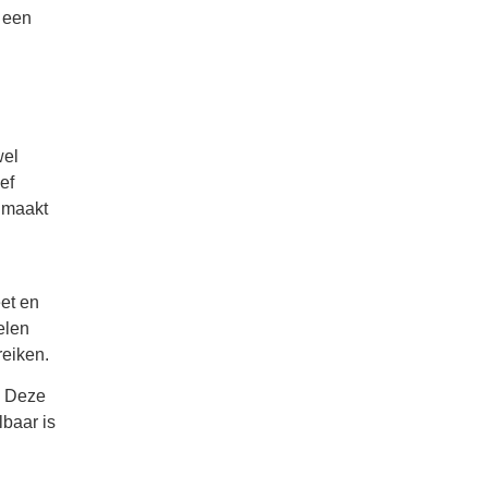
t een
wel
ef
, maakt
eet en
elen
reiken.
. Deze
lbaar is