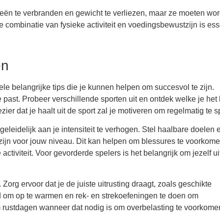
ieën te verbranden en gewicht te verliezen, maar ze moeten wo
ombinatie van fysieke activiteit en voedingsbewustzijn is ess
en
ele belangrijke tips die je kunnen helpen om succesvol te zijn.
je past. Probeer verschillende sporten uit en ontdek welke je het 
ezier dat je haalt uit de sport zal je motiveren om regelmatig te s
leidelijk aan je intensiteit te verhogen. Stel haalbare doelen 
zijn voor jouw niveau. Dit kan helpen om blessures te voorkome
tiviteit. Voor gevorderde spelers is het belangrijk om jezelf uit
 Zorg ervoor dat je de juiste uitrusting draagt, zoals geschikte
d om op te warmen en rek- en strekoefeningen te doen om
m rustdagen wanneer dat nodig is om overbelasting te voorkome