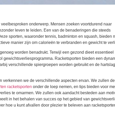
een veelbesproken onderwerp. Mensen zoeken voortdurend naar
 gezonder leven te leiden. Een van de benaderingen die steeds
 Deze sporten, waaronder tennis, badminton en squash, bieden n
ctieve manier zijn om calorieën te verbranden en gewicht te verl
t genoeg worden benadrukt. Terwijl een gezond dieet essentieel i
ol gewichtsverliesprogramma. Racketsporten bieden een dyna
bij verschillende spiergroepen worden gebruikt en de hartslag
n en verkennen we de verschillende aspecten ervan. We zullen de
rten racketsporten
onder de loep nemen, en tips bieden voor m
erlies te omarmen. We zullen ook aandacht besteden aan motiv
peelt in het behalen van succes op het gebied van gewichtsverli
over hoe u kunt afvallen door plezier te beleven aan racketsporte