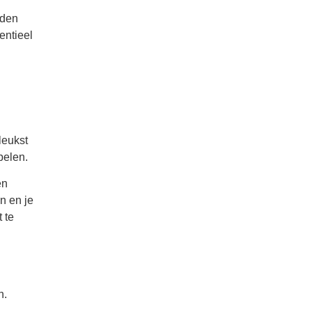
rden
entieel
leukst
pelen.
en
n en je
 te
n.