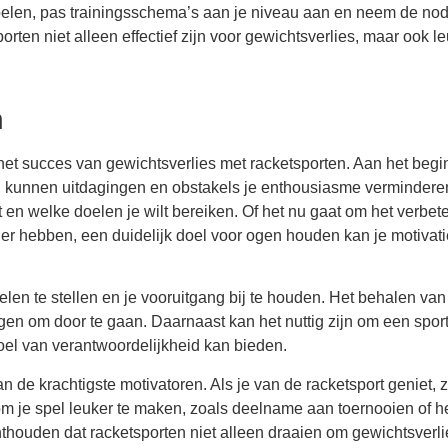
e doelen, pas trainingsschema’s aan je niveau aan en neem de no
ten niet alleen effectief zijn voor gewichtsverlies, maar ook l
n
het succes van gewichtsverlies met racketsporten. Aan het begi
ijd kunnen uitdagingen en obstakels je enthousiasme vermindere
 en welke doelen je wilt bereiken. Of het nu gaat om het verbet
ier hebben, een duidelijk doel voor ogen houden kan je motivati
elen te stellen en je vooruitgang bij te houden. Het behalen van
gen om door te gaan. Daarnaast kan het nuttig zijn om een spor
oel van verantwoordelijkheid kan bieden.
 de krachtigste motivatoren. Als je van de racketsport geniet, z
m je spel leuker te maken, zoals deelname aan toernooien of h
thouden dat racketsporten niet alleen draaien om gewichtsverli