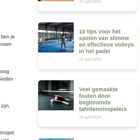
30 april 2024
10 tips voor het
 ben je
spelen van slimme
en effectieve volleys
mensen
in het padel
28 april 2024
hoog
bieden
Veel gemaakte
fouten door
beginnende
zijn,
tafeltennisspelers
26 april 2024
menspel