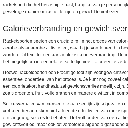
racketsport die het beste bij je past, hangt af van je persoonl
geweldige manier om actief te zijn en gewicht te verliezen.
Calorieverbranding en gewichtsver
Racketsporten spelen een cruciale rol in het proces van calo
aerobe als anaerobe activiteiten, waarbij je voortdurend in bew
worden. Dit leidt tot een aanzienlijke calorieverbranding. De 
het mogelijk om in een relatief korte tijd veel calorieën te ver
Hoewel racketsporten een krachtige tool zijn voor gewichtsverl
essentieel onderdeel van het proces is. Je kunt nog zoveel cal
een calorietekort handhaaft, zal gewichtsverlies moeilijk zij
zoals groenten, fruit, volle granen en magere eiwitten, in com
Succesverhalen van mensen die aanzienlijk zijn afgevallen do
verhalen benadrukken niet alleen de effectiviteit van racketsp
om langdurig succes te behalen. Het volhouden van een actieve
gewichtsverlies, maar ook tot verbeterde algehele gezondheid