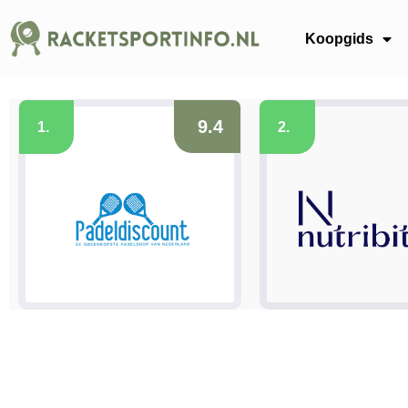
Koopgids
9.4
1.
2.