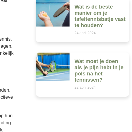
k van
Wat is de beste
manier om je
tafeltennisbatje vast
te houden?
24 april 2024
ennis,
lagen,
nkelijk
Wat moet je doen
als je pijn hebt in je
pols na het
tennissen?
22 april 2024
nden,
ectieve
op hun
anding
de