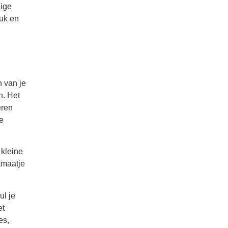
dige
euk en
n van je
n. Het
eren
e
 kleine
tmaatje
ul je
et
es,