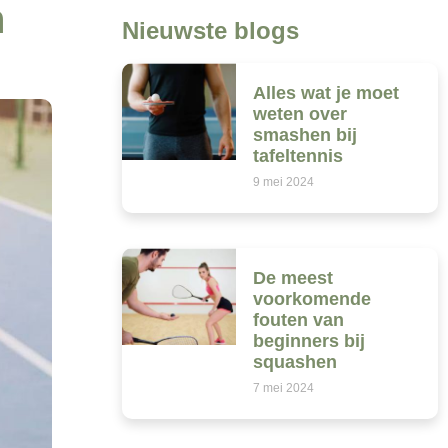
n
Nieuwste blogs
Alles wat je moet
weten over
smashen bij
tafeltennis
9 mei 2024
De meest
voorkomende
fouten van
beginners bij
squashen
7 mei 2024