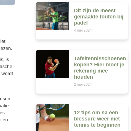
Dit zijn de meest
gemaakte fouten bij
padel
4 mei 2024
iet
iezen.
Tafeltennisschoenen
s, is
kopen? Hier moet je
mische
rekening mee
 wordt
houden
2 mei 2024
ensen
atie
12 tips om na een
es.
blessure weer met
n en
tennis te beginnen