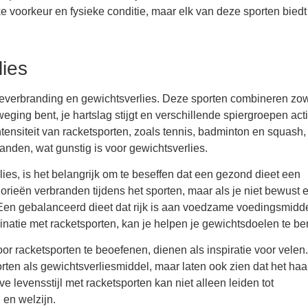
ijke voorkeur en fysieke conditie, maar elk van deze sporten bied
lies
rieverbranding en gewichtsverlies. Deze sporten combineren zo
eging bent, je hartslag stijgt en verschillende spiergroepen acti
intensiteit van racketsporten, zoals tennis, badminton en squash
branden, wat gunstig is voor gewichtsverlies.
ies, is het belangrijk om te beseffen dat een gezond dieet een
orieën verbranden tijdens het sporten, maar als je niet bewust 
n. Een gebalanceerd dieet dat rijk is aan voedzame voedingsmidd
binatie met racketsporten, kan je helpen je gewichtsdoelen te be
or racketsporten te beoefenen, dienen als inspiratie voor velen
orten als gewichtsverliesmiddel, maar laten ook zien dat het haa
 levensstijl met racketsporten kan niet alleen leiden tot
 en welzijn.