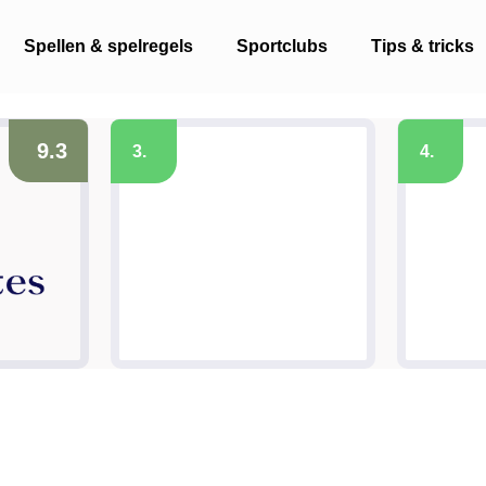
Spellen & spelregels
Sportclubs
Tips & tricks
9.3
3.
4.