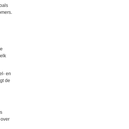
oals
omers.
de
elk
el- en
gt de
rs
 over