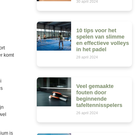
30 april 2024
10 tips voor het
spelen van slimme
en effectieve volleys
ort
in het padel
er komt
28 april 2024
i
Veel gemaakte
is
fouten door
beginnende
tafeltennisspelers
jn
26 april 2024
wel
dium is