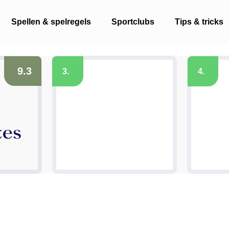
Spellen & spelregels
Sportclubs
Tips & tricks
9.3
3.
4.