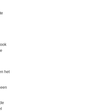
te
 ook
de
en het
lleen
 de
el