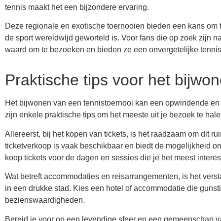
tennis maakt het een bijzondere ervaring.
Deze regionale en exotische toernooien bieden een kans om ten
de sport wereldwijd geworteld is. Voor fans die op zoek zijn n
waard om te bezoeken en bieden ze een onvergetelijke tennis
Praktische tips voor het bijwo
Het bijwonen van een tennistoernooi kan een opwindende en on
zijn enkele praktische tips om het meeste uit je bezoek te hale
Allereerst, bij het kopen van tickets, is het raadzaam om dit r
ticketverkoop is vaak beschikbaar en biedt de mogelijkheid o
koop tickets voor de dagen en sessies die je het meest intere
Wat betreft accommodaties en reisarrangementen, is het verstan
in een drukke stad. Kies een hotel of accommodatie die gunsti
bezienswaardigheden.
Bereid je voor op een levendige sfeer en een gemeenschap van