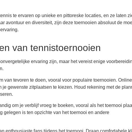
nis te ervaren op unieke en pittoreske locaties, en ze laten zi
aar avontuur en diversiteit, zijn deze toernooien absoluut de moe
ervaring.
nen van tennistoernooien
vergetelijke ervaring zijn, maar het vereist enige voorbereidin
n.
uim van tevoren te doen, vooral voor populaire toernooien. Online
m je gewenste zitplaatsen te kiezen. Houd rekening met de plan
sseren.
dig om je verblijf vroeg te boeken, vooral als het toernooi plaa
g gelegen is ten opzichte van het toernooi en andere
 enthousiaste fans tijdens het toernooi. Draag comfortabele k