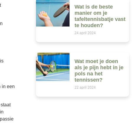
t
Wat is de beste
manier om je
tafeltennisbatje vast
an
te houden?
24 april 2024
Wat moet je doen
is
als je pijn hebt in je
pols na het
tennissen?
 in een
22 april 2024
staat
in
 passie