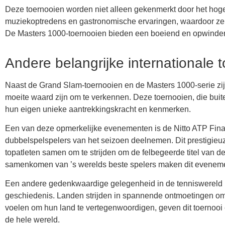
Deze toernooien worden niet alleen gekenmerkt door het hog
muziekoptredens en gastronomische ervaringen, waardoor ze a
De Masters 1000-toernooien bieden een boeiend en opwindend 
Andere belangrijke internationale 
Naast de Grand Slam-toernooien en de Masters 1000-serie zij
moeite waard zijn om te verkennen. Deze toernooien, die bui
hun eigen unieke aantrekkingskracht en kenmerken.
Een van deze opmerkelijke evenementen is de Nitto ATP Finals
dubbelspelspelers van het seizoen deelnemen. Dit prestigieuze
topatleten samen om te strijden om de felbegeerde titel van d
samenkomen van ’s werelds beste spelers maken dit evenemen
Een andere gedenkwaardige gelegenheid in de tenniswereld is
geschiedenis. Landen strijden in spannende ontmoetingen om de
voelen om hun land te vertegenwoordigen, geven dit toernooi e
de hele wereld.