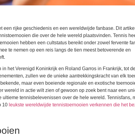
t een rijke geschiedenis en een wereldwijde fanbase. Dit artikel
nnistoernooien die over de hele wereld plaatsvinden. Tennis hee
ernooien hebben een cultstatus bereikt onder zowel fervente fa
s mee te nemen op een reis langs de tien meest betoverende en
ft.
n het Verenigd Koninkrijk en Roland Garros in Frankrijk, tot d
nementen, zullen we de unieke aantrekkingskracht van elk toe
 bekende, maar even boeiende regionale en exotische toernooi
ter wereld in actie wilt zien of gewoon op zoek bent naar een un
in de ultieme tennisbelevenissen over de hele wereld. Tennisfans, 
p 10
leukste wereldwijde tennistoernooien verkennen die het b
ooien