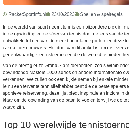
RacketSportInfo.nl
23/10/2023
Spellen & spelregels
In de wereld van sport neemt tennis een bijzondere plek in, me
in de opwinding en de sfeer van tennis door de lens van de te
ontwikkeld tot een van de meest populaire sporten, en deze to
casual toeschouwers. Het doel van dit artikel is om de lezer
gedenkwaardige tennistoernooien die de wereld te bieden hee
Van de prestigieuze Grand Slam-toernooien, zoals Wimbledon i
opwindende Masters 1000-series en andere internationale eve
verkennen. We zullen ook een kijkje nemen bij enkele minder
je nu een fervente tennisliefhebber bent die de beste spelers 
sportieve reiservaring, deze lijst biedt inspiratie en inzicht 
klaar om de opwinding van de baan te voelen terwijl we de to
waard zijn.
Top 10 werelwijde tennistoern