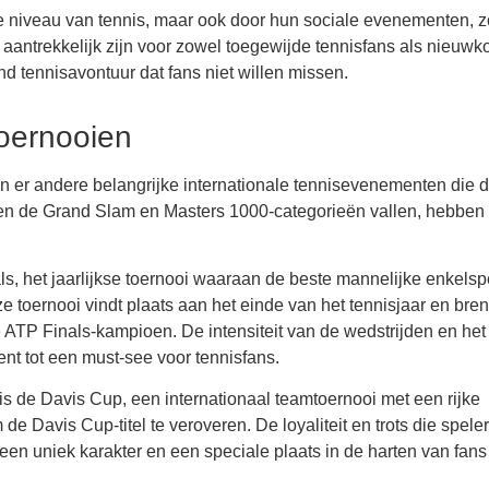
e niveau van tennis, maar ook door hun sociale evenementen, z
antrekkelijk zijn voor zowel toegewijde tennisfans als nieuwk
tennisavontuur dat fans niet willen missen.
toernooien
n er andere belangrijke internationale tennisevenementen die 
ten de Grand Slam en Masters 1000-categorieën vallen, hebben 
, het jaarlijkse toernooi waaraan de beste mannelijke enkelsp
 toernooi vindt plaats aan het einde van het tennisjaar en bren
e ATP Finals-kampioen. De intensiteit van de wedstrijden en het
t tot een must-see voor tennisfans.
 de Davis Cup, een internationaal teamtoernooi met een rijke
 Davis Cup-titel te veroveren. De loyaliteit en trots die spele
en uniek karakter en een speciale plaats in de harten van fans