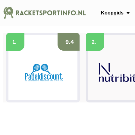
Koopgids
9.4
1.
2.