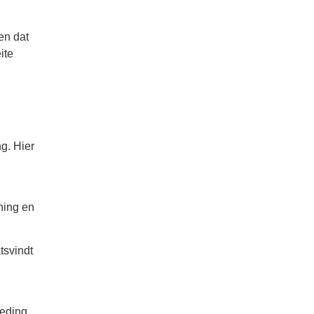
en dat
ite
g. Hier
ning en
tsvindt
leding