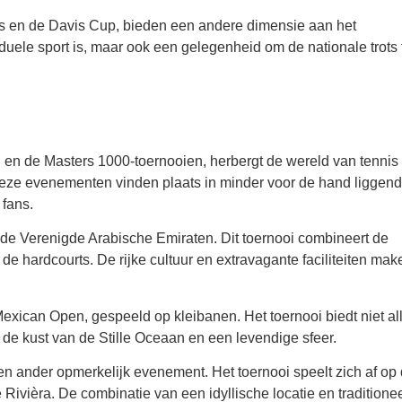
ls en de Davis Cup, bieden een andere dimensie aan het
iduele sport is, maar ook een gelegenheid om de nationale trots 
n
n de Masters 1000-toernooien, herbergt de wereld van tennis
Deze evenementen vinden plaats in minder voor de hand liggen
 fans.
de Verenigde Arabische Emiraten. Dit toernooi combineert de
 hardcourts. De rijke cultuur en extravagante faciliteiten mak
n Mexican Open, gespeeld op kleibanen. Het toernooi biedt niet a
 de kust van de Stille Oceaan en een levendige sfeer.
n ander opmerkelijk evenement. Het toernooi speelt zich af op
Rivièra. De combinatie van een idyllische locatie en traditione