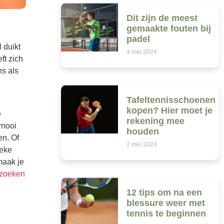
Dit zijn de meest
gemaakte fouten bij
padel
 duikt
4 mei 2024
ft zich
ns als
Tafeltennisschoenen
kopen? Hier moet je
e
rekening mee
rnooi
houden
en. Of
2 mei 2024
ieke
maak je
ezoeken
12 tips om na een
blessure weer met
tennis te beginnen