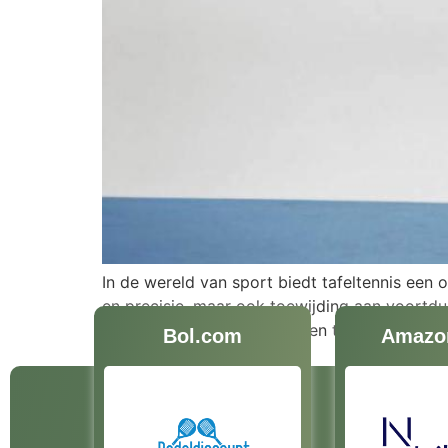
In de wereld van sport biedt tafeltennis een 
en precisie, maar ook toewijding aan voortdu
waarde om hun vaardigheden te verfijnen en te
Bol.com
Amazo