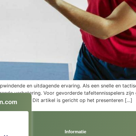
opwindende en uitdagende ervaring. Als een snelle en tactis
rende verbetering. Voor gevorderde tafeltennisspelers zij
 versterken. Dit artikel is gericht op het presenteren […]
n.com
Informatie